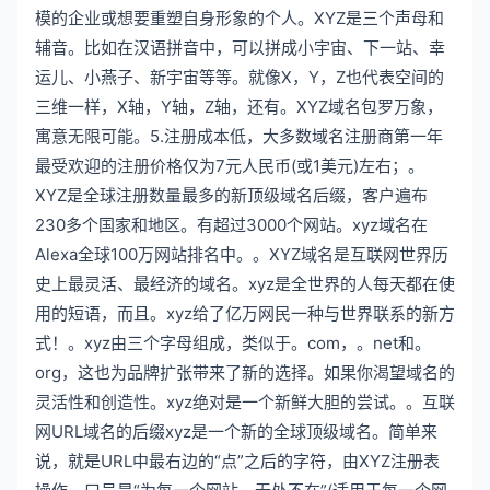
模的企业或想要重塑自身形象的个人。XYZ是三个声母和
辅音。比如在汉语拼音中，可以拼成小宇宙、下一站、幸
运儿、小燕子、新宇宙等等。就像X，Y，Z也代表空间的
三维一样，X轴，Y轴，Z轴，还有。XYZ域名包罗万象，
寓意无限可能。5.注册成本低，大多数域名注册商第一年
最受欢迎的注册价格仅为7元人民币(或1美元)左右；。
XYZ是全球注册数量最多的新顶级域名后缀，客户遍布
230多个国家和地区。有超过3000个网站。xyz域名在
Alexa全球100万网站排名中。。XYZ域名是互联网世界历
史上最灵活、最经济的域名。xyz是全世界的人每天都在使
用的短语，而且。xyz给了亿万网民一种与世界联系的新方
式！。xyz由三个字母组成，类似于。com，。net和。
org，这也为品牌扩张带来了新的选择。如果你渴望域名的
灵活性和创造性。xyz绝对是一个新鲜大胆的尝试。。互联
网URL域名的后缀xyz是一个新的全球顶级域名。简单来
说，就是URL中最右边的“点”之后的字符，由XYZ注册表