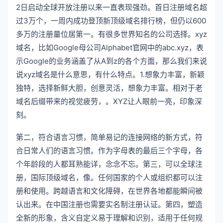
2日启动全球开放注册以来一直表现强劲。首日注册域名超
过3万个，一周内成功登顶新顶级域名排行榜，但仍以600
多万的注册量位居第一。有很多世界知名的公司选择。xyz
域名，比如Google母公司Alphabet官网中的abc.xyz，表
示Google的业务涵盖了从A到z的各个方面，那么我们来说
说xyz域名是什么意思，有什么特点。1.想象力丰富，新颖
独特，选择新鲜大胆，创意灵活，想象力丰富。相对于老
域名后缀带来的视觉疲劳，。XYZ让人眼前一亮，印象深
刻。
第二，符合语言习惯，简单易记的连接网络的新方式，符
合日常人们的语言习惯。作为字母表的最后三个字母，各
个年龄段的人都耳熟能详，念念不忘。第三，可以全球注
册，国际顶级域名，像。任何国家的个人或组织都可以注
册和使用。跨越语言和文化障碍，在世界各地都能瞬间被
认出来。在中国注册也需要实名制注册认证。第四，塑造
全新的形象，含义自定义易于理解和识别，适用于任何规