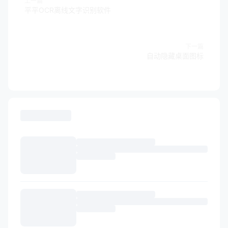
上一篇
平平OCR离线文字识别软件
下一篇
自动隐藏桌面图标