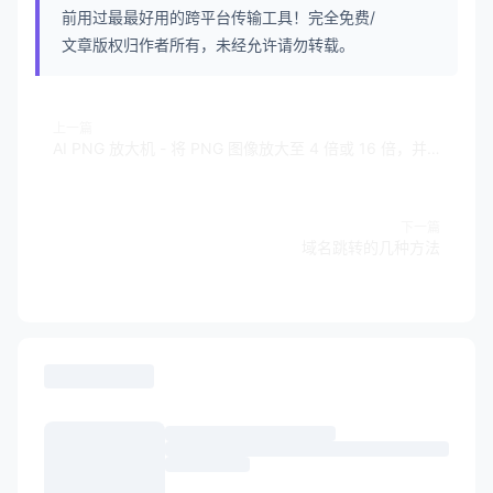
前用过最最好用的跨平台传输工具！完全免费/
文章版权归作者所有，未经允许请勿转载。
上一篇
AI PNG 放大机 - 将 PNG 图像放大至 4 倍或 16 倍，并保留透明度而不损失质量
下一篇
域名跳转的几种方法