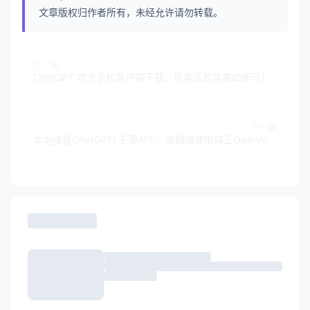
文章版权归作者所有，未经允许请勿转载。
上一篇
ChatGPT 官方手机客户端下载，用美区的苹果ID即可！
下一篇
本地搭建ChatGPT! 无需API、 免翻墙使用纯正OpenAI的全部功能，完全免费！