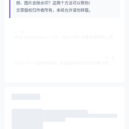
频、图片去除水印？这两个方法可以帮你/
文章版权归作者所有，未经允许请勿转载。
上一篇
WinX MediaTrans – iOS 、Mac/ Win 设备数据传输工具
下一篇
ChatTTS 一键本地安装！目前最简单高效的部署方案【文本转语音】